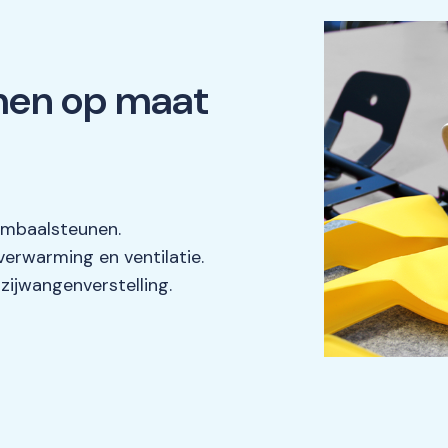
men op maat
umbaalsteunen.
rwarming en ventilatie.
ijwangenverstelling.