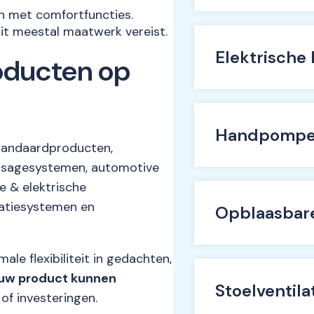
en met comfortfuncties.
dit meestal maatwerk vereist.
Elektrische
oducten op
Handpomp
standaardproducten,
ssagesystemen, automotive
 & elektrische
latiesystemen en
Opblaasbar
le flexibiliteit in gedachten,
ouw product kunnen
Stoelventil
of investeringen.