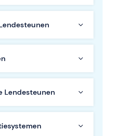
 Lendesteunen
en
e Lendesteunen
atiesystemen