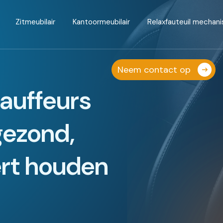
Zitmeubilair
Kantoormeubilair
Relaxfauteuil mechan
Neem contact op
auffeurs
gezond,
ert houden