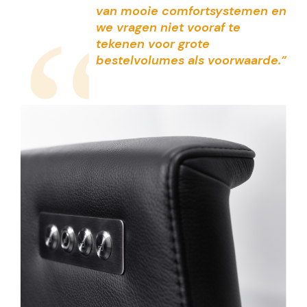
“
van mooie comfortsystemen en
we vragen niet vooraf te
tekenen voor grote
bestelvolumes als voorwaarde.”