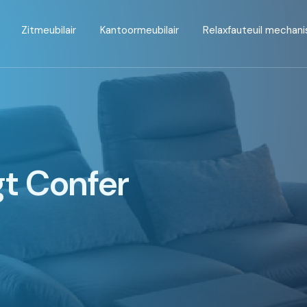
Zitmeubilair
Kantoormeubilair
Relaxfauteuil mechan
t Confer