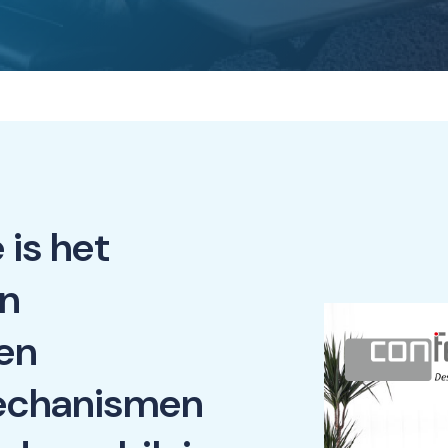
 is het
an
en
echanismen